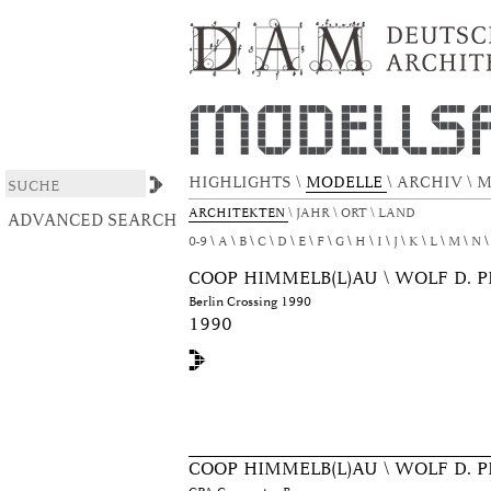
Browsing DAS ARCHITEKTURMODELL by Auth
DSpace/Manakin Repository
HIGHLIGHTS
\
MODELLE
\
ARCHIV
\
M
ARCHITEKTEN
\
JAHR
\
ORT
\
LAND
ADVANCED SEARCH
0-9
A
B
C
D
E
F
G
H
I
J
K
L
M
N
COOP HIMMELB(L)AU \ WOLF D. P
Berlin Crossing 1990
1990
COOP HIMMELB(L)AU \ WOLF D. P