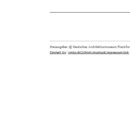
Herausgeber: © Deutsches Architekturmuseum Frankfurt
Contact Us
|
xmlui.dri2xhtml.structural.impressum-link