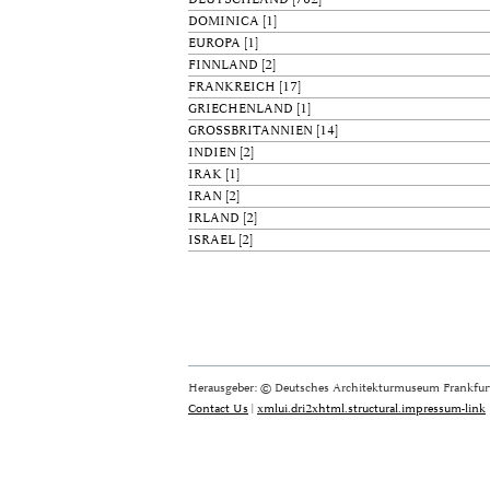
DOMINICA
[1]
EUROPA
[1]
FINNLAND
[2]
FRANKREICH
[17]
GRIECHENLAND
[1]
GROSSBRITANNIEN
[14]
INDIEN
[2]
IRAK
[1]
IRAN
[2]
IRLAND
[2]
ISRAEL
[2]
Herausgeber: © Deutsches Architekturmuseum Frankfurt
Contact Us
|
xmlui.dri2xhtml.structural.impressum-link