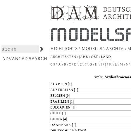
xmlui.ArtifactBrowser.ConfigurableBrowse.t
DSpace/Manakin Repository
HIGHLIGHTS
\
MODELLE
\
ARCHIV
\
M
ARCHITEKTEN
\
JAHR
\
ORT
\
LAND
ADVANCED SEARCH
0-9
A
B
C
D
E
F
G
H
I
J
K
L
M
N
xmlui.ArtifactBrowser
ÄGYPTEN
[1]
AUSTRALIEN
[1]
BELGIEN
[9]
BRASILIEN
[1]
BULGARIEN
[1]
CHILE
[1]
CHINA
[4]
DÄNEMARK
[1]
DEUTSCHLAND
[762]