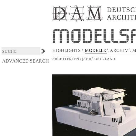
Merz-Schule
DSpace/Manakin Repository
HIGHLIGHTS
\
MODELLE
\
ARCHIV
\
M
ARCHITEKTEN
\
JAHR
\
ORT
\
LAND
ADVANCED SEARCH