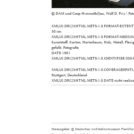
© DAM und Coop Himmelb(l)au, Wolf D. Prix \ F
XMLUI.DRI2XHTML.METS-1.0.FORMAT-EXTENT
30 cm
XMLUI.DRI2XHTML.METS-1.0.FORMAT-MEDIU
Kunststoff, Karton, Hartschaum, Holz, Metall, Plexig
gefaßt, Fotografie
DATE
1981
XMLUI.DRI2XHTML.METS-1.0.IDENTIFIER
050-
XMLUI.DRI2XHTML.METS-1.0.COVERAGESPATI
Stuttgart, Deutschland
XMLUI.DRI2XHTML.METS-1.0.DATE
nicht realisi
Herausgeber: © Deutsches Architekturmuseum Frankfurt