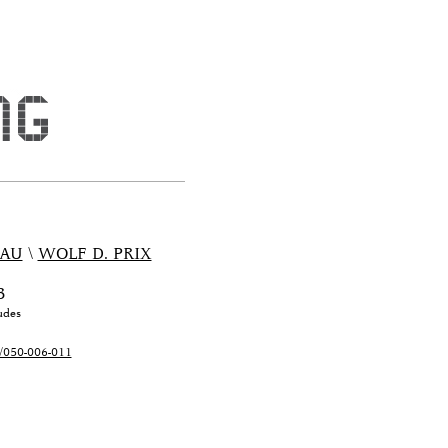
)AU
\
WOLF D. PRIX
B
udes
3/050-006-011