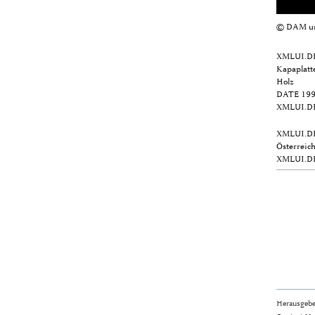
© DAM und
XMLUI.D
Kapaplatte
Holz
DATE
199
XMLUI.D
XMLUI.D
Österreic
XMLUI.D
Herausgebe