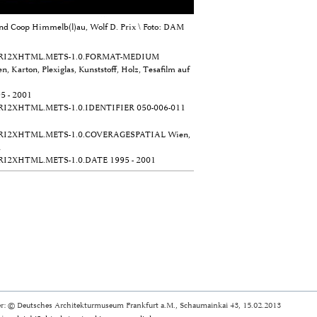
 Coop Himmelb(l)au, Wolf D. Prix \ Foto: DAM
RI2XHTML.METS-1.0.FORMAT-MEDIUM
n, Karton, Plexiglas, Kunststoff, Holz, Tesafilm auf
5 - 2001
RI2XHTML.METS-1.0.IDENTIFIER
050-006-011
RI2XHTML.METS-1.0.COVERAGESPATIAL
Wien,
h
RI2XHTML.METS-1.0.DATE
1995 - 2001
r: © Deutsches Architekturmuseum Frankfurt a.M., Schaumainkai 43, 15.02.2013