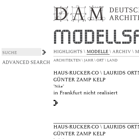
Browsing DAS ARCHITEKTURMODELL by S
DSpace/Manakin Repository
HIGHLIGHTS
\
MODELLE
\
ARCHIV
\
M
ARCHITEKTEN
\
JAHR
\
ORT
\
LAND
ADVANCED SEARCH
HAUS-RUCKER-CO \ LAURIDS OR
GÜNTER ZAMP KELP
"Nike"
in Frankfurt nicht realisiert
HAUS-RUCKER-CO \ LAURIDS OR
GÜNTER ZAMP KELP