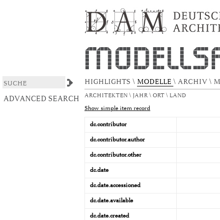
IBM Travelling Pavilion
DSpace/Manakin Repository
HIGHLIGHTS
\
MODELLE
\
ARCHIV
\
M
ARCHITEKTEN
\
JAHR
\
ORT
\
LAND
ADVANCED SEARCH
Show simple item record
dc.contributor
dc.contributor.author
dc.contributor.other
dc.date
dc.date.accessioned
dc.date.available
dc.date.created