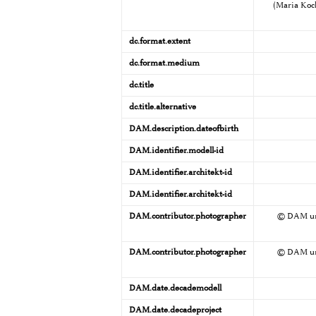
(Maria Koch
dc.format.extent
dc.format.medium
dc.title
dc.title.alternative
DAM.description.dateofbirth
DAM.identifier.modell-id
DAM.identifier.architekt-id
DAM.identifier.architekt-id
DAM.contributor.photographer
© DAM und
DAM.contributor.photographer
© DAM und
DAM.date.decademodell
DAM.date.decadeproject