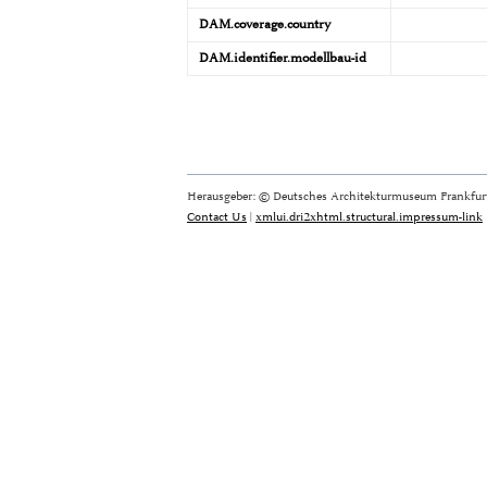
DAM.coverage.country
DAM.identifier.modellbau-id
Herausgeber: © Deutsches Architekturmuseum Frankfurt
Contact Us
|
xmlui.dri2xhtml.structural.impressum-link