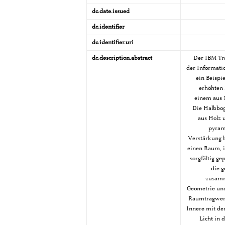
dc.date.issued
dc.identifier
dc.identifier.uri
dc.description.abstract
Der IBM Tra
der Informatio
ein Beispi
erhöhten 
einem aus 
Die Halbbog
aus Holz 
pyram
Verstärkung 
einen Raum, i
sorgfältig g
die g
zusamm
Geometrie und
Raumtragwerk
Innere mit der
Licht in 