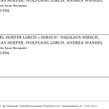
AS HOEFER; WOLFGANG LORCH; ANDREA WANDEL
tte Neuer Börneplatz
 1996
L HOEFER LORCH + HIRSCH \ NIKOLAUS HIRSCH;
AS HOEFER; WOLFGANG LORCH; ANDREA WANDEL
tte Neuer Börneplatz
 1996
r: © Deutsches Architekturmuseum Frankfurt a.M., Schaumainkai 43, 15.02.2013