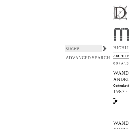
Browsing DAS ARCHI
DSpace/Manakin Repository
HIGHL
ARCHIT
ADVANCED SEARCH
0-9
A
B
WANDE
ANDRE
Gedenkstä
1987 -
WANDE