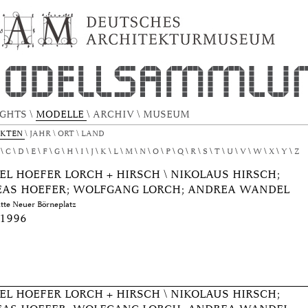
TEKTURMODELL by Author "Wandel, Andre
IGHTS
\
MODELLE
\
ARCHIV
\
MUSEUM
EKTEN
\
JAHR
\
ORT
\
LAND
C
D
E
F
G
H
I
J
K
L
M
N
O
P
Q
R
S
T
U
V
W
X
Y
Z
L HOEFER LORCH + HIRSCH \ NIKOLAUS HIRSCH;
AS HOEFER; WOLFGANG LORCH; ANDREA WANDEL
tte Neuer Börneplatz
 1996
L HOEFER LORCH + HIRSCH \ NIKOLAUS HIRSCH;