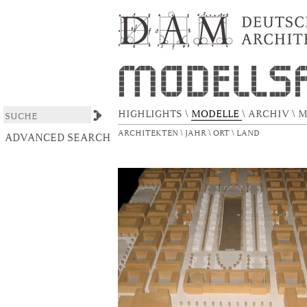
Die Groszstadt, Generalregulierungsplan Wi
DSpace/Manakin Repository
HIGHLIGHTS
\
MODELLE
\
ARCHIV
\
M
ARCHITEKTEN
\
JAHR
\
ORT
\
LAND
ADVANCED SEARCH