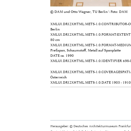
© DAM und Otto Wagner, TU Berlin \ Foto: DAM
XMLUI.DRI2XHTML.METS-1.0.CONTRIBUTOR-
Berlin
XMLUI.DRI2XHTML.METS-1.0.FORMAT-EXTENT
80 cm
XMLUI.DRI2XHTML.METS-1.0.FORMAT-MEDIU
Preßspan, Schaumstoff, Metall auf Spanplatte
DATE
ca. 1990
XMLUI.DRI2XHTML.METS-1.0.IDENTIFIER
698-
XMLUI.DRI2XHTML.METS-1.0.COVERAGESPATI
Österreich
XMLUI.DRI2XHTML.METS-1.0.DATE
1903 - 1910
Herausgeber: © Deutsches Architekturmuseum Frankfurt