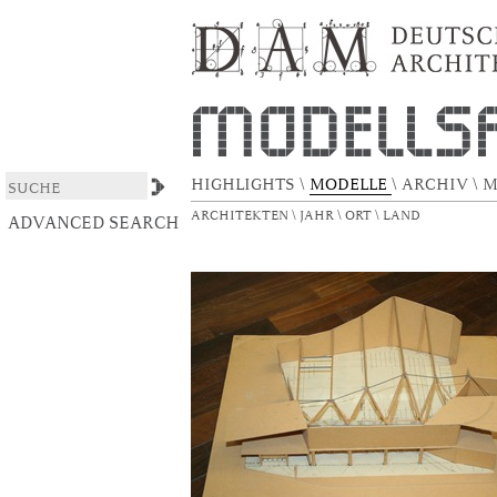
Theatersaal
DSpace/Manakin Repository
HIGHLIGHTS
\
MODELLE
\
ARCHIV
\
M
ARCHITEKTEN
\
JAHR
\
ORT
\
LAND
ADVANCED SEARCH