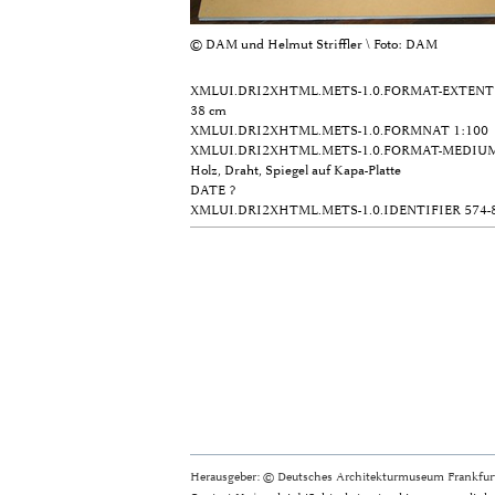
© DAM und Helmut Striffler \ Foto: DAM
XMLUI.DRI2XHTML.METS-1.0.FORMAT-EXTENT
38 cm
XMLUI.DRI2XHTML.METS-1.0.FORMNAT
1:100
XMLUI.DRI2XHTML.METS-1.0.FORMAT-MEDIU
Holz, Draht, Spiegel auf Kapa-Platte
DATE
?
XMLUI.DRI2XHTML.METS-1.0.IDENTIFIER
574-
Herausgeber: © Deutsches Architekturmuseum Frankfurt