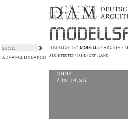
Landeszentralbank Rheinland-Pfalz
DSpace/Manakin Repository
HIGHLIGHTS
\
MODELLE
\
ARCHIV
\
M
ARCHITEKTEN
\
JAHR
\
ORT
\
LAND
ADVANCED SEARCH