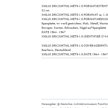
XMLUI.DRI2XHTML.METS-1.0.FORMAT-EXTENT
52 cm
XMLUI.DRI2XHTML.METS-1.0.FORMNAT
ca. 1:2
XMLUI.DRI2XHTML.METS-1.0.FORMAT-MEDIU
Spanplatte, tw weiß gestrichen, Holz, Metall, Hart
Styropor, Karton, Schrauben, Nägel auf Spanplatte
DATE
1964 - 1967
XMLUI.DRI2XHTML.METS-1.0.IDENTIFIER
574-
XMLUI.DRI2XHTML.METS-1.0.COVERAGESPATI
Saarlouis, Deutschland
XMLUI.DRI2XHTML.METS-1.0.DATE
1964 - 1967
Herausgeber: © Deutsches Architekturmuseum Frankfurt