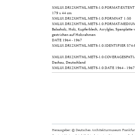
XMLUI.DRI2XHTML.METS-1.0.FORMAT-EXTENT
179 x 44 cm
XMLUI.DRI2XHTML.METS-1.0.FORMNAT
1:50
XMLUI.DRI2XHTML.METS-1.0.FORMAT-MEDIU
Balsaholz, Holz, Kupferblech, Acrylglas, Spanplatte
gestrichen auf Holzrahmen
DATE
1964 - 1967
XMLUI.DRI2XHTML.METS-1.0.IDENTIFIER
574-
XMLUI.DRI2XHTML.METS-1.0.COVERAGESPATI
Dachau, Deutschland
XMLUI.DRI2XHTML.METS-1.0.DATE
1964 - 1967
Herausgeber: © Deutsches Architekturmuseum Frankfurt