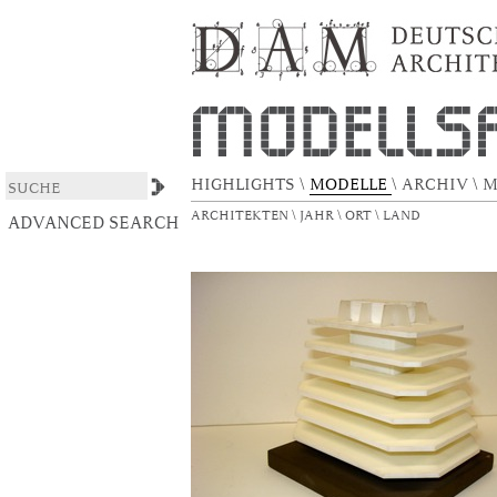
5-geschossiges Terrassenhängehaus
DSpace/Manakin Repository
HIGHLIGHTS
\
MODELLE
\
ARCHIV
\
M
ARCHITEKTEN
\
JAHR
\
ORT
\
LAND
ADVANCED SEARCH