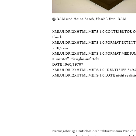
© DAM und Heinz Rasch, Flesch \ Foto: DAM
XMLUI.DRI2XHTML.METS-1.0.CONTRIBUTOR-
Flesch
XMLUI.DRI2XHTML.METS-1.0.FORMAT-EXTENT
x 10,5 cm
XMLUI.DRI2XHTML.METS-1.0.FORMAT-MEDIU
Kunststoff, Plexiglas auf Holz
DATE
1960/1970?
XMLUI.DRI2XHTML.METS-1.0.IDENTIFIER
349-
XMLUI.DRI2XHTML.METS-1.0.DATE
nicht realisi
Herausgeber: © Deutsches Architekturmuseum Frankfurt