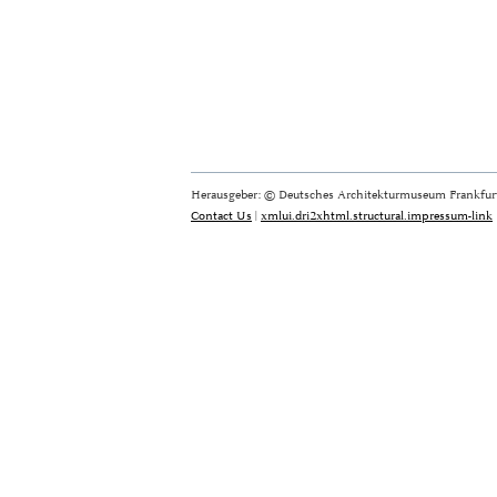
Herausgeber: © Deutsches Architekturmuseum Frankfurt
Contact Us
|
xmlui.dri2xhtml.structural.impressum-link