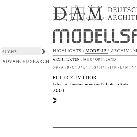
Browsing DAS ARCHITEKTURMODELL by Aut
DSpace/Manakin Repository
HIGHLIGHTS
\
MODELLE
\
ARCHIV
\
M
ARCHITEKTEN
\
JAHR
\
ORT
\
LAND
ADVANCED SEARCH
0-9
A
B
C
D
E
F
G
H
I
J
K
L
M
N
PETER ZUMTHOR
Kolumba, Kunstmuseum des Erzbistums Köln
2001