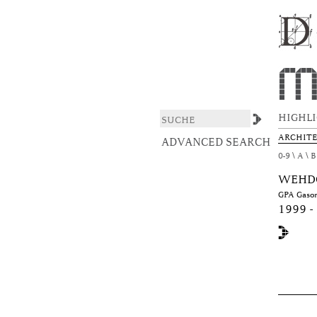
Browsing DAS ARCHI
DSpace/Manakin Repository
HIGHL
ARCHIT
ADVANCED SEARCH
0-9
A
B
WEHDO
GPA Gaso
1999 -