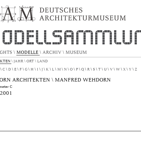
TEKTURMODELL by Author "Wehdorn Archi
IGHTS
\
MODELLE
\
ARCHIV
\
MUSEUM
EKTEN
\
JAHR
\
ORT
\
LAND
C
D
E
F
G
H
I
J
K
L
M
N
O
P
Q
R
S
T
U
V
W
X
Y
Z
RN ARCHITEKTEN \ MANFRED WEHDORN
meter C
 2001