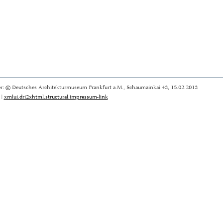
r: © Deutsches Architekturmuseum Frankfurt a.M., Schaumainkai 43, 15.02.2013
|
xmlui.dri2xhtml.structural.impressum-link