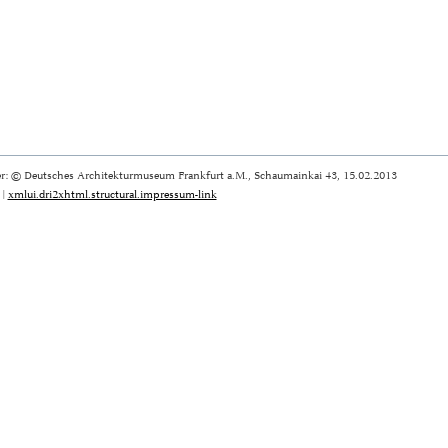
r: © Deutsches Architekturmuseum Frankfurt a.M., Schaumainkai 43, 15.02.2013
|
xmlui.dri2xhtml.structural.impressum-link