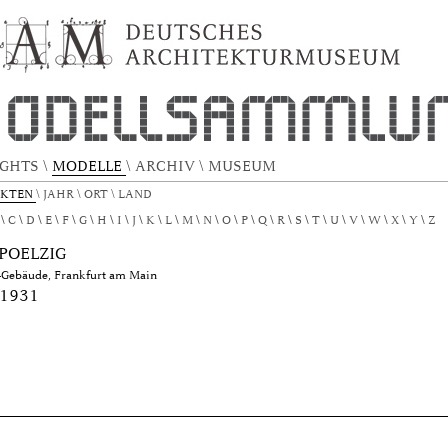
EKTURMODELL by Author "Poelzig, Hans"
IGHTS
\
MODELLE
\
ARCHIV
\
MUSEUM
EKTEN
\
JAHR
\
ORT
\
LAND
C
D
E
F
G
H
I
J
K
L
M
N
O
P
Q
R
S
T
U
V
W
X
Y
Z
POELZIG
-Gebäude, Frankfurt am Main
 1931