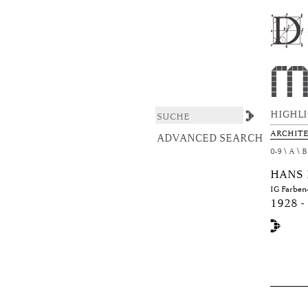
Browsing DAS ARCHIT
DSpace/Manakin Repository
HIGHL
ARCHIT
ADVANCED SEARCH
0-9
A
B
HANS 
IG Farben
1928 -