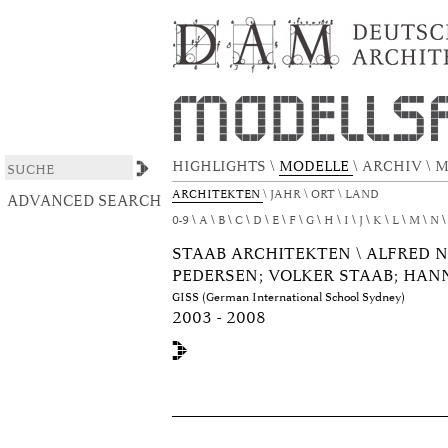
Browsing DAS ARCHITEKTURMODELL by Aut
DSpace/Manakin Repository
HIGHLIGHTS
\
MODELLE
\
ARCHIV
\
M
ARCHITEKTEN
\
JAHR
\
ORT
\
LAND
ADVANCED SEARCH
0-9
A
B
C
D
E
F
G
H
I
J
K
L
M
N
STAAB ARCHITEKTEN \ ALFRED 
PEDERSEN; VOLKER STAAB; HANN
GISS (German International School Sydney)
2003 - 2008