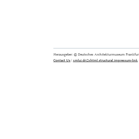
Herausgeber: © Deutsches Architekturmuseum Frankfurt
Contact Us
|
xmlui.dri2xhtml.structural.impressum-link