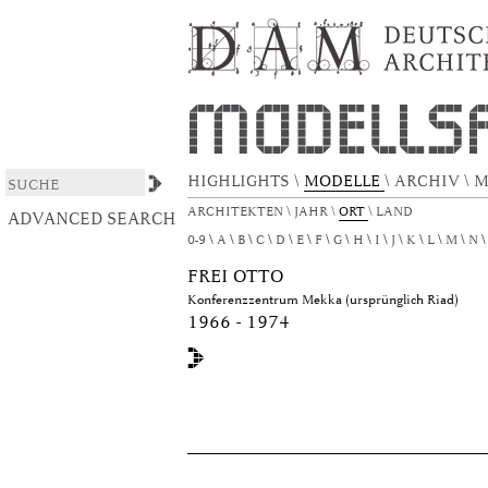
xmlui.ArtifactBrowser.ConfigurableBrowse.ti
DSpace/Manakin Repository
HIGHLIGHTS
\
MODELLE
\
ARCHIV
\
M
ARCHITEKTEN
\
JAHR
\
ORT
\
LAND
ADVANCED SEARCH
0-9
A
B
C
D
E
F
G
H
I
J
K
L
M
N
FREI OTTO
Konferenzzentrum Mekka (ursprünglich Riad)
1966 - 1974