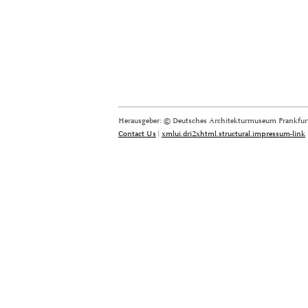
Herausgeber: © Deutsches Architekturmuseum Frankfurt
Contact Us
|
xmlui.dri2xhtml.structural.impressum-link