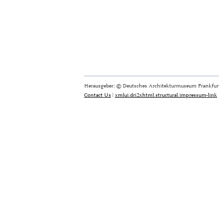
Herausgeber: © Deutsches Architekturmuseum Frankfurt
Contact Us
|
xmlui.dri2xhtml.structural.impressum-link