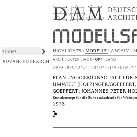
xmlui.ArtifactBrowser.ConfigurableBrowse.ti
DSpace/Manakin Repository
HIGHLIGHTS
\
MODELLE
\
ARCHIV
\
M
ARCHITEKTEN
\
JAHR
\
ORT
\
LAND
ADVANCED SEARCH
0-9
A
B
C
D
E
F
G
H
I
J
K
L
M
N
PLANUNGSGEMEINSCHAFT FÜR 
UMWELT (HÖLZINGER/GOEPFERT, 
GOEPFERT; JOHANNES PETER HÖ
Kunstkonzept für die Bundesakademie für Wehrver
1978