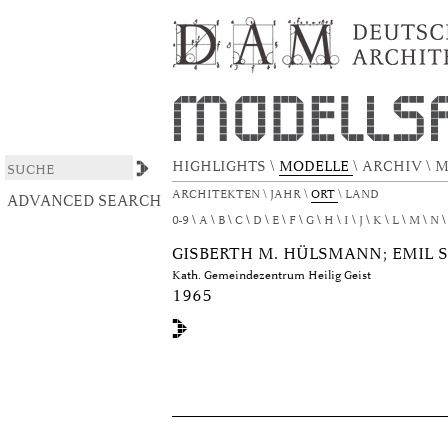
xmlui.ArtifactBrowser.ConfigurableBrowse.ti
DSpace/Manakin Repository
HIGHLIGHTS
\
MODELLE
\
ARCHIV
\
M
ARCHITEKTEN
\
JAHR
\
ORT
\
LAND
ADVANCED SEARCH
0-9
A
B
C
D
E
F
G
H
I
J
K
L
M
N
GISBERTH M. HÜLSMANN; EMIL 
Kath. Gemeindezentrum Heilig Geist
1965