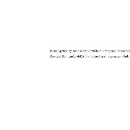
Herausgeber: © Deutsches Architekturmuseum Frankfurt
Contact Us
|
xmlui.dri2xhtml.structural.impressum-link