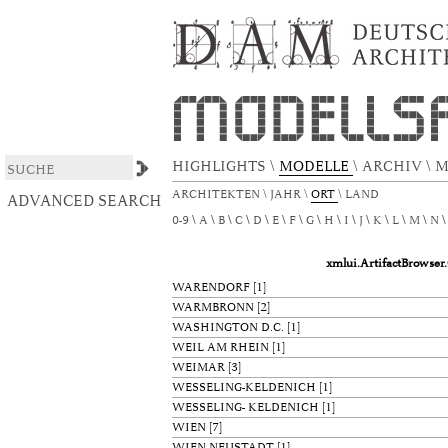
xmlui.ArtifactBrowser.ConfigurableBrowse.ti
DSpace/Manakin Repository
HIGHLIGHTS
\
MODELLE
\
ARCHIV
\
M
ARCHITEKTEN
\
JAHR
\
ORT
\
LAND
ADVANCED SEARCH
0-9
A
B
C
D
E
F
G
H
I
J
K
L
M
N
xmlui.ArtifactBrowser
WARENDORF
[1]
WARMBRONN
[2]
WASHINGTON D.C.
[1]
WEIL AM RHEIN
[1]
WEIMAR
[3]
WESSELING-KELDENICH
[1]
WESSELING- KELDENICH
[1]
WIEN
[7]
WIEN-NEUSTADT
[1]