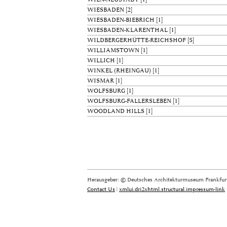
WIESBADEN
[2]
WIESBADEN-BIEBRICH
[1]
WIESBADEN-KLARENTHAL
[1]
WILDBERGERHÜTTE-REICHSHOF
[5]
WILLIAMSTOWN
[1]
WILLICH
[1]
WINKEL (RHEINGAU)
[1]
WISMAR
[1]
WOLFSBURG
[1]
WOLFSBURG-FALLERSLEBEN
[1]
WOODLAND HILLS
[1]
Herausgeber: © Deutsches Architekturmuseum Frankfurt
Contact Us
|
xmlui.dri2xhtml.structural.impressum-link