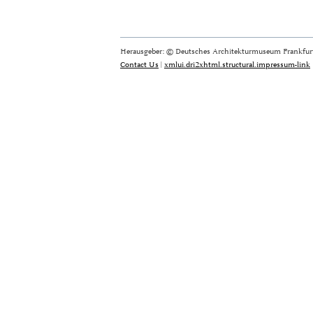
Herausgeber: © Deutsches Architekturmuseum Frankfurt
Contact Us
|
xmlui.dri2xhtml.structural.impressum-link