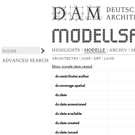
Haus Hölzinger
DSpace/Manakin Repository
HIGHLIGHTS
\
MODELLE
\
ARCHIV
\
M
ARCHITEKTEN
\
JAHR
\
ORT
\
LAND
ADVANCED SEARCH
Show simple item record
dc.contributor.author
dc.coverage.spatial
dc.date
dc.date.accessioned
dc.date.available
dc.date.created
dc.date.issued