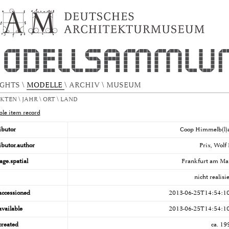
rankfurt Terminal
IGHTS
\
MODELLE
\
ARCHIV
\
MUSEUM
EKTEN
\
JAHR
\
ORT
\
LAND
le item record
ibutor
Coop Himmelb(l)
ibutor.author
Prix, Wolf 
age.spatial
Frankfurt am Ma
nicht realisie
accessioned
2013-06-25T14:54:1
available
2013-06-25T14:54:1
created
ca. 19