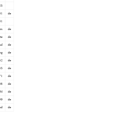
25
01
de
01
cm
de
te
de
al
de
ng
de
42
de
85
de
71
de
08
de
AM
de
99
de
nd
de