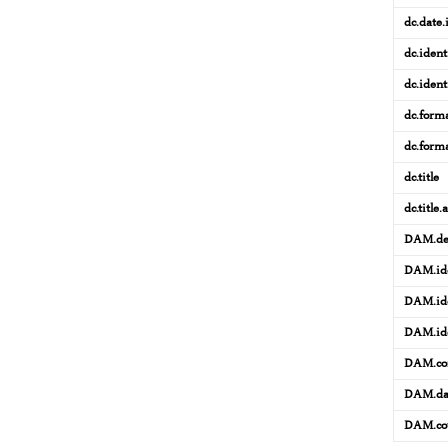
dc.date.
dc.ident
dc.identi
dc.forma
dc.form
dc.title
dc.title.
DAM.des
DAM.ide
DAM.iden
DAM.iden
DAM.con
DAM.dat
DAM.cov