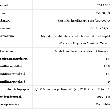
issued
2013-06-
ifier
050-007-0
fier.uri
http://hdl.handle.net/11153/050-007-0
t.extent
5,5 x 91 x 64,5 
at.medium
Styrodur, Draht, Stecknadeln, Papier auf Tischlerplat
Workshop Flughafen Frankfurt Termin
alternative
Modell des Gesamtgebäudes mit Umgebu
cription.dateofbirth
19
ntifier.modell-id
962
tifier.architekt-id
11
tifier.architekt-id
2
tributor.photographer
© DAM und Coop Himmelb(l)au, Wolf D. Prix \ Foto: D
e.decademodell
1990 - 19
erage.country
Deutschla