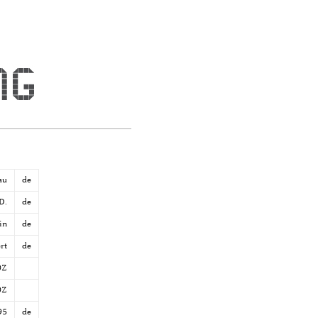
au
de
D.
de
in
de
rt
de
0Z
0Z
95
de