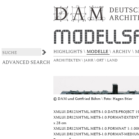
Parlamentsgebäude Deutscher Bundestag un
DSpace/Manakin Repository
HIGHLIGHTS
\
MODELLE
\
ARCHIV
\
M
ARCHITEKTEN
\
JAHR
\
ORT
\
LAND
ADVANCED SEARCH
© DAM und Gottfried Böhm \ Foto: Hagen Stier
XMLUI.DRI2XHTML.METS-1.0.DATE-PROJECT
19
XMLUI.DRI2XHTML.METS-1.0.FORMAT-EXTENT
x 28 cm
XMLUI.DRI2XHTML.METS-1.0.FORMNAT
1:1.00
XMLUI.DRI2XHTML.METS-1.0.FORMAT-MEDIU