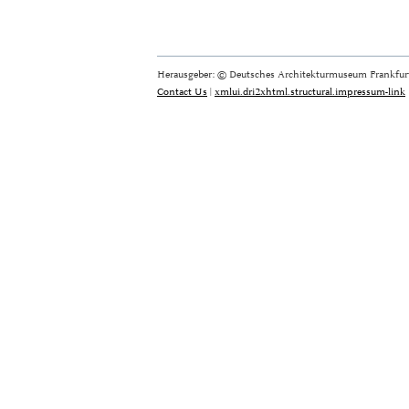
Herausgeber: © Deutsches Architekturmuseum Frankfurt
Contact Us
|
xmlui.dri2xhtml.structural.impressum-link