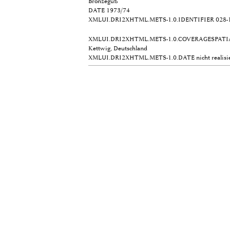
Bronzeguß
DATE
1973/74
XMLUI.DRI2XHTML.METS-1.0.IDENTIFIER
028-
XMLUI.DRI2XHTML.METS-1.0.COVERAGESPATI
Kettwig, Deutschland
XMLUI.DRI2XHTML.METS-1.0.DATE
nicht realisi