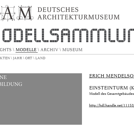
DAM)
IGHTS
\
MODELLE
\
ARCHIV
\
MUSEUM
EKTEN
\
JAHR
\
ORT
\
LAND
ERICH MENDELS
EINSTEINTURM (K
Modell des Gesamtgebäudes
http://hdl.handle.net/1115