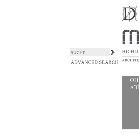
Einsteinturm (Kopie 
DSpace/Manakin Repository
HIGHL
ARCHIT
ADVANCED SEARCH