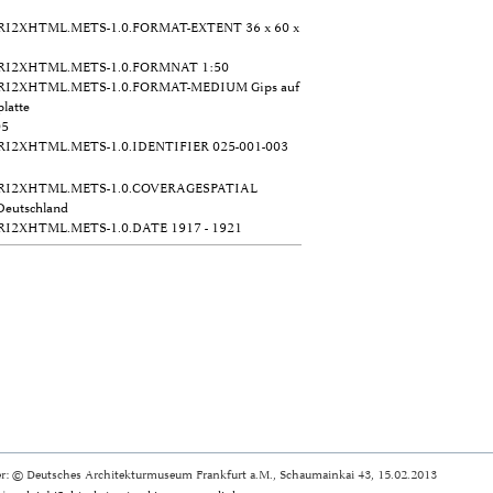
RI2XHTML.METS-1.0.FORMAT-EXTENT
36 x 60 x
RI2XHTML.METS-1.0.FORMNAT
1:50
RI2XHTML.METS-1.0.FORMAT-MEDIUM
Gips auf
latte
5
RI2XHTML.METS-1.0.IDENTIFIER
025-001-003
RI2XHTML.METS-1.0.COVERAGESPATIAL
Deutschland
RI2XHTML.METS-1.0.DATE
1917 - 1921
r: © Deutsches Architekturmuseum Frankfurt a.M., Schaumainkai 43, 15.02.2013