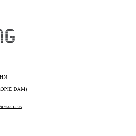
OHN
OPIE DAM)
3/025-001-003