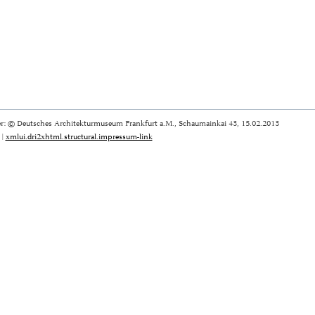
r: © Deutsches Architekturmuseum Frankfurt a.M., Schaumainkai 43, 15.02.2013
|
xmlui.dri2xhtml.structural.impressum-link