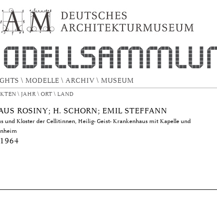
ConfigurableBrowse.title.metadata.datesort
IGHTS
\
MODELLE
\
ARCHIV
\
MUSEUM
EKTEN
\
JAHR
\
ORT
\
LAND
AUS ROSINY; H. SCHORN; EMIL STEFFANN
 und Kloster der Cellitinnen, Heilig- Geist- Krankenhaus mit Kapelle und
rnheim
 1964