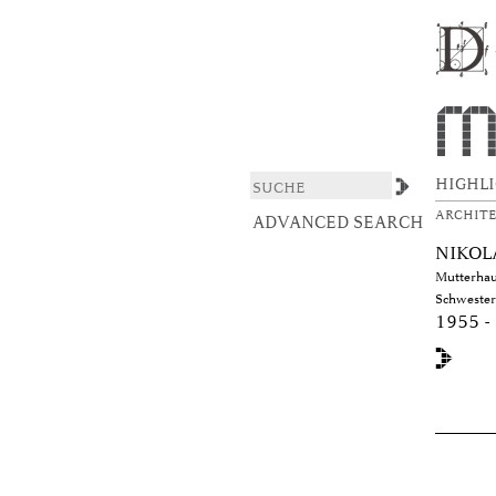
xmlui.ArtifactBrowser.
DSpace/Manakin Repository
HIGHL
ARCHIT
ADVANCED SEARCH
NIKOL
Mutterhaus
Schweste
1955 -