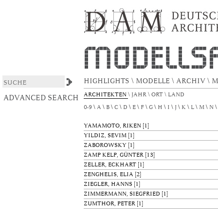
Browsing by Author
DSpace/Manakin Repository
HIGHLIGHTS
\
MODELLE
\
ARCHIV
\
M
ARCHITEKTEN
\
JAHR
\
ORT
\
LAND
ADVANCED SEARCH
0-9
A
B
C
D
E
F
G
H
I
J
K
L
M
N
YAMAMOTO, RIKEN
[1]
YILDIZ, SEVIM
[1]
ZABOROWSKY
[1]
ZAMP KELP, GÜNTER
[13]
ZELLER, ECKHART
[1]
ZENGHELIS, ELIA
[2]
ZIEGLER, HANNS
[1]
ZIMMERMANN, SIEGFRIED
[1]
ZUMTHOR, PETER
[1]