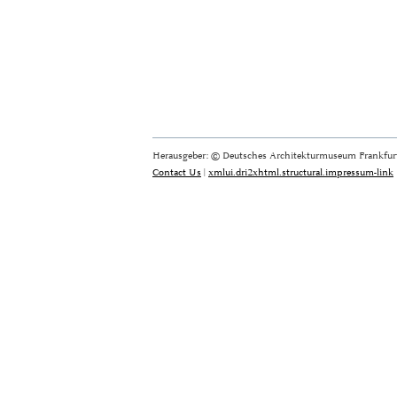
Herausgeber: © Deutsches Architekturmuseum Frankfurt
Contact Us
|
xmlui.dri2xhtml.structural.impressum-link