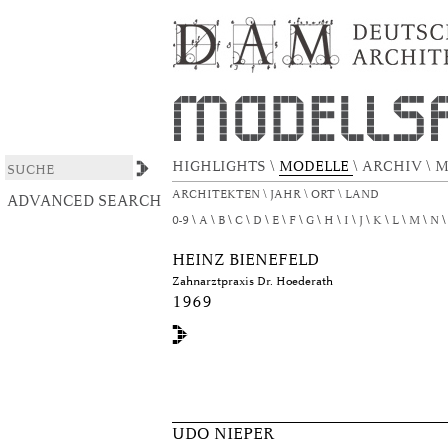
Browsing DAS ARCHITEKTURMODELL by T
DSpace/Manakin Repository
HIGHLIGHTS
\
MODELLE
\
ARCHIV
\
M
ARCHITEKTEN
\
JAHR
\
ORT
\
LAND
ADVANCED SEARCH
0-9
A
B
C
D
E
F
G
H
I
J
K
L
M
N
HEINZ BIENEFELD
Zahnarztpraxis Dr. Hoederath
1969
UDO NIEPER